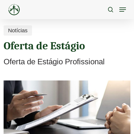
Skip
Menu
to
pesquisa
main
content
Notícias
Oferta de Estágio
Oferta de Estágio Profissional