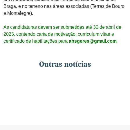
Braga, e no terreno nas áreas associadas (Terras de Bouro
e Montalegre).
As candidaturas devem ser submetidas até 30 de abril de
2023, contendo carta de motivação, curriculum vitae e
certificado de habilitações para
absgeres@gmail.com
Outras notícias
Seminário
“Háquea
Arranque
Seminário “Háquea no Gerês:
no
no
Conhecer, Controlar e Prevenir”
Arranque no terreno de projetos
Gerês:
terreno
reuniu especialistas para
para erradicação da espécie
Conhecer,
de
debater a gestão desta espécie
invasora Hakea sericea no
Controlar
projetos
invasora
Parque Nacional da Peneda-