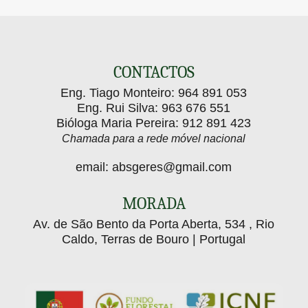
e
para
Gerês
Prevenir”
No passado dia 29 de junho, o Agrupamento de
erradicação
Baldios da Serra do Gerês (ABSG)…
reuniu
da
O Agrupamento de Baldios da Serra do Gerês
(ABSG) deu início aos trabalhos de campo…
especialistas
espécie
CONTACTOS
para
invasora
Eng. Tiago Monteiro:
964 891 053
debater
Hakea
Eng. Rui Silva:
963 676 551
a
sericea
Bióloga Maria Pereira:
912 891 423
gestão
no
Chamada para a rede móvel nacional
desta
Parque
email:
absgeres@gmail.com
espécie
Nacional
invasora
da
MORADA
Peneda-
Av. de São Bento da Porta Aberta, 534 , Rio
Gerês
Caldo, Terras de Bouro | Portugal