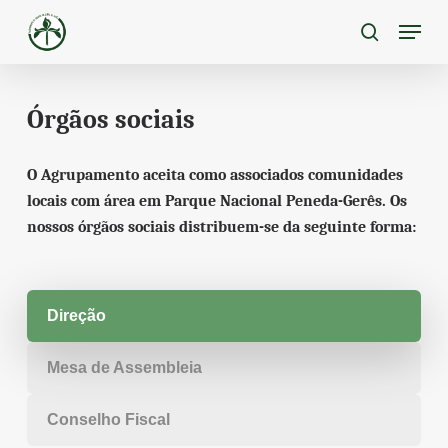
Skip
Menu
to
pesquisa
main
content
Órgãos sociais
O Agrupamento aceita como associados comunidades
locais com área em Parque Nacional Peneda-Gerês. Os
nossos órgãos sociais distribuem-se da seguinte forma:
Direção
Mesa de Assembleia
Conselho Fiscal