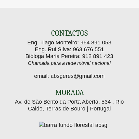
e
para
Gerês
Prevenir”
No passado dia 29 de junho, o Agrupamento de
erradicação
Baldios da Serra do Gerês (ABSG)…
reuniu
da
O Agrupamento de Baldios da Serra do Gerês
(ABSG) deu início aos trabalhos de campo…
especialistas
espécie
CONTACTOS
para
invasora
Eng. Tiago Monteiro:
964 891 053
debater
Hakea
Eng. Rui Silva:
963 676 551
a
sericea
Bióloga Maria Pereira:
912 891 423
gestão
no
Chamada para a rede móvel nacional
desta
Parque
email:
absgeres@gmail.com
espécie
Nacional
invasora
da
MORADA
Peneda-
Av. de São Bento da Porta Aberta, 534 , Rio
Gerês
Caldo, Terras de Bouro | Portugal