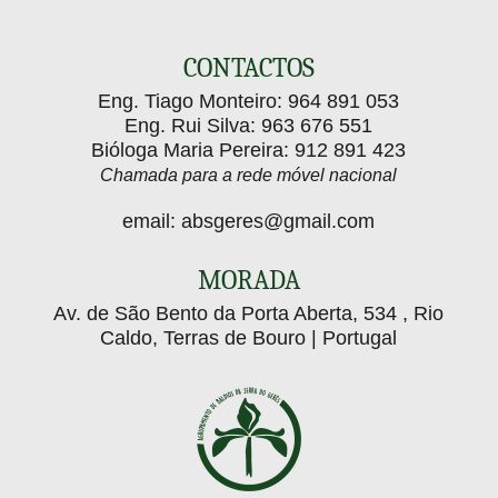
Baldios da Serra do Gerês (ABSG)…
reuniu
da
O Agrupamento de Baldios da Serra do Gerês
(ABSG) deu início aos trabalhos de campo…
especialistas
espécie
CONTACTOS
para
invasora
Eng. Tiago Monteiro:
964 891 053
debater
Hakea
Eng. Rui Silva:
963 676 551
a
sericea
Bióloga Maria Pereira:
912 891 423
gestão
no
Chamada para a rede móvel nacional
desta
Parque
email:
absgeres@gmail.com
espécie
Nacional
invasora
da
MORADA
Peneda-
Av. de São Bento da Porta Aberta, 534 , Rio
Gerês
Caldo, Terras de Bouro | Portugal